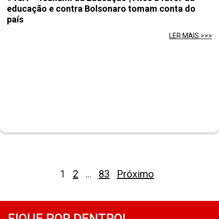
educação e contra Bolsonaro tomam conta do
país
LER MAIS >>>
Paginação
1
2
…
83
Próximo
de
posts
FIQUE POR DENTRO!