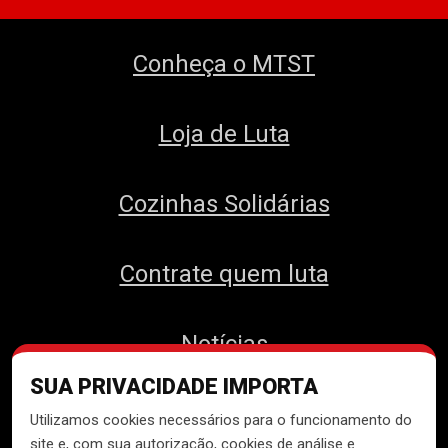
Conheça o MTST
Loja de Luta
Cozinhas Solidárias
Contrate quem luta
Notícias
SUA PRIVACIDADE IMPORTA
Contato
Utilizamos cookies necessários para o funcionamento do
site e, com sua autorização, cookies de análise e