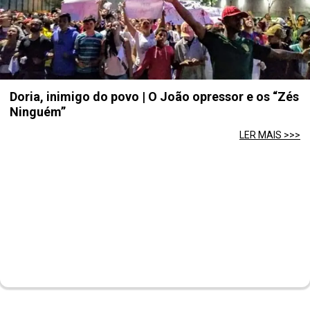
Doria, inimigo do povo | O João opressor e os “Zés
Ninguém”
LER MAIS >>>