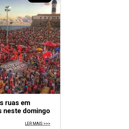
às ruas em
is neste domingo
LER MAIS >>>