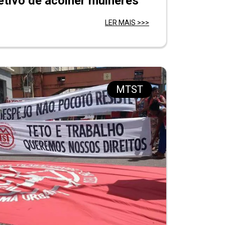
etivo de acolher mulheres
LER MAIS >>>
MTST