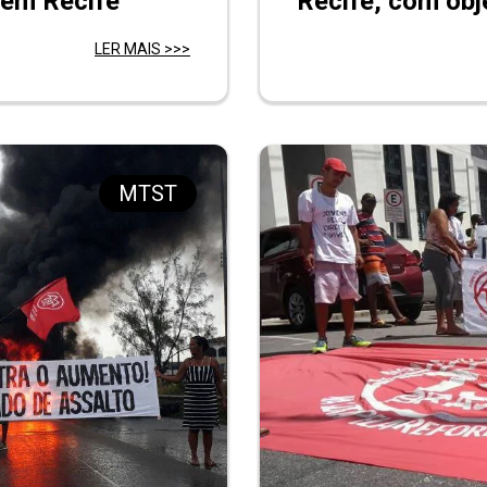
 em Recife
Recife, com obj
LER MAIS >>>
MTST