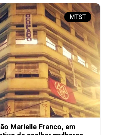
MTST
ão Marielle Franco, em