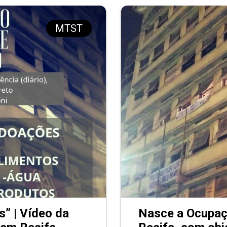
MTST
” | Vídeo da
Nasce a Ocupaç