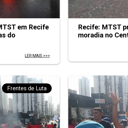
 MTST em Recife
Recife: MTST p
as do
moradia no Cent
LER MAIS >>>
Frentes de Luta