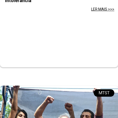
‘intolerância’
LER MAIS >>>
MTST