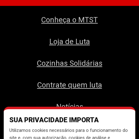
Conheça o MTST
Loja de Luta
Cozinhas Solidárias
Contrate quem luta
Notícias
SUA PRIVACIDADE IMPORTA
Contato
Utilizamos cookies necessários para o funcionamento do
site e, com sua autorização, cookies de análise e