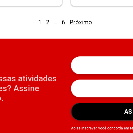
Paginação
1
2
…
6
Próximo
de
posts
ssas atividades
es? Assine
.
AS
Ao se inscrever, você concorda em r