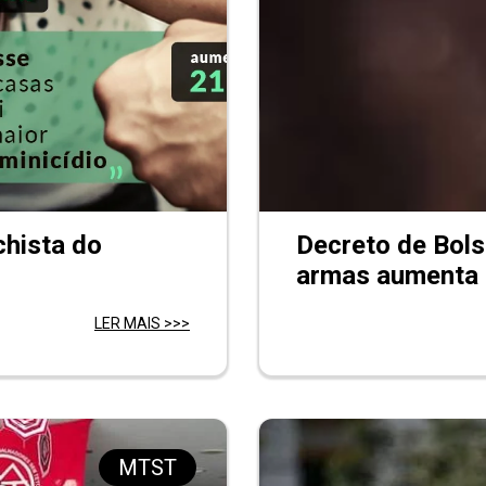
chista do
Decreto de Bols
armas aumenta r
LER MAIS >>>
MTST