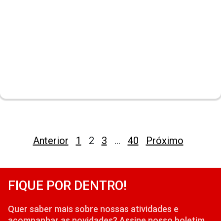
Paginação
Anterior
1
2
3
…
40
Próximo
de
posts
FIQUE POR DENTRO!
Quer saber mais sobre nossas atividades e
acompanhar as novidades? Assine nosso boletim