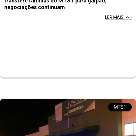
transfere famílias do MTST para galpão;
negociações continuam
LER MAIS >>>
MTST