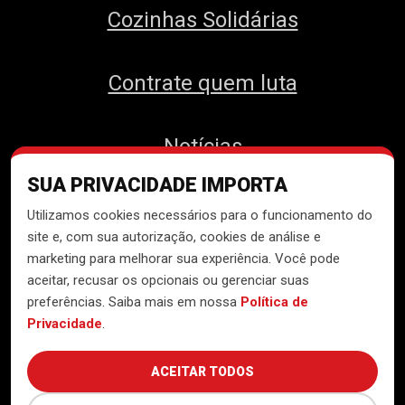
Cozinhas Solidárias
Contrate quem luta
Notícias
SUA PRIVACIDADE IMPORTA
Contato
Utilizamos cookies necessários para o funcionamento do
site e, com sua autorização, cookies de análise e
marketing para melhorar sua experiência. Você pode
aceitar, recusar os opcionais ou gerenciar suas
Desenvolvido pelo
Núcleo de
preferências. Saiba mais em nossa
Política de
Tecnologia do MTST
Privacidade
.
ACEITAR TODOS