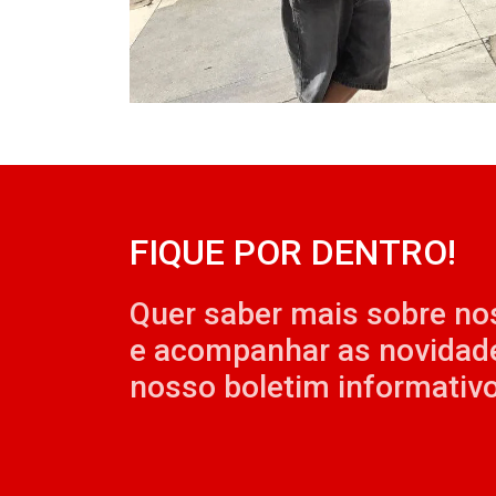
FIQUE POR DENTRO!
Quer saber mais sobre no
e acompanhar as novidad
nosso boletim informativo