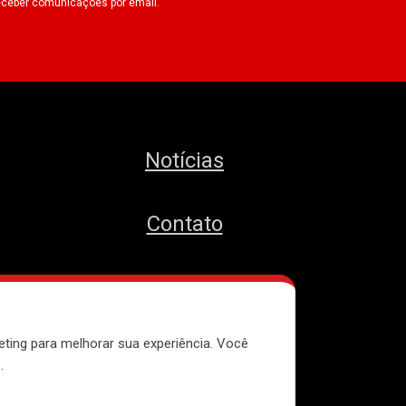
eceber comunicações por email.
Notícias
Contato
MTST
eting para melhorar sua experiência. Você
e
.