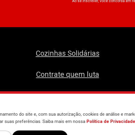
Ao se inscrever, você concorda em r
Cozinhas Solidárias
Contrate quem luta
envolvido pelo
Núcleo de Tecnologia do 
namento do site e, com sua autorização, cookies de análise e mark
iar suas preferências. Saiba mais em nossa
Política de Privacidad