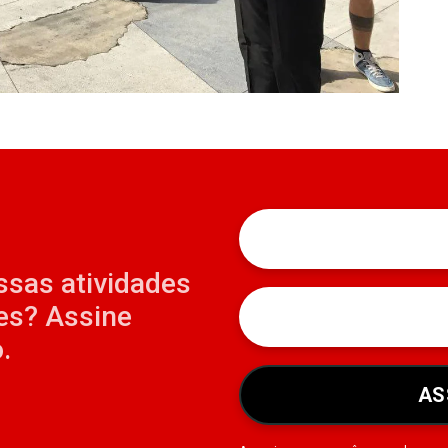
ssas atividades
es? Assine
.
AS