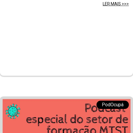
LER MAIS >>>
PodOcupá