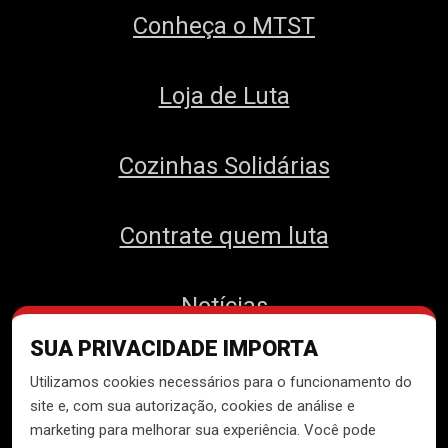
Conheça o MTST
Loja de Luta
Cozinhas Solidárias
Contrate quem luta
Notícias
SUA PRIVACIDADE IMPORTA
Contato
Utilizamos cookies necessários para o funcionamento do
site e, com sua autorização, cookies de análise e
marketing para melhorar sua experiência. Você pode