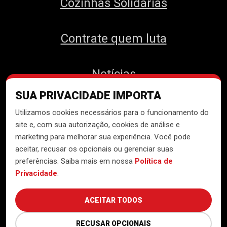
Cozinhas Solidárias
Contrate quem luta
Notícias
SUA PRIVACIDADE IMPORTA
Contato
Utilizamos cookies necessários para o funcionamento do
site e, com sua autorização, cookies de análise e
marketing para melhorar sua experiência. Você pode
aceitar, recusar os opcionais ou gerenciar suas
Desenvolvido pelo
Núcleo de
preferências. Saiba mais em nossa
Política de
Tecnologia do MTST
Privacidade
.
ACEITAR TODOS
RECUSAR OPCIONAIS