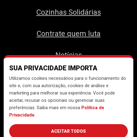
Cozinhas Solidárias
Contrate quem luta
Notícias
SUA PRIVACIDADE IMPORTA
Contato
Utilizamos cookies necessários para o funcionamento do
site e, com sua autorização, cookies de análise e
marketing para melhorar sua experiência. Você pode
aceitar, recusar os opcionais ou gerenciar suas
Desenvolvido pelo
Núcleo de
preferências. Saiba mais em nossa
Política de
Tecnologia do MTST
Privacidade
.
ACEITAR TODOS