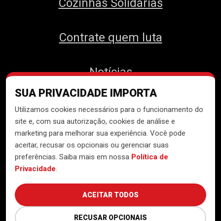
Cozinhas Solidárias
Contrate quem luta
Notícias
SUA PRIVACIDADE IMPORTA
Contato
Utilizamos cookies necessários para o funcionamento do
site e, com sua autorização, cookies de análise e
marketing para melhorar sua experiência. Você pode
aceitar, recusar os opcionais ou gerenciar suas
Desenvolvido pelo
Núcleo de
preferências. Saiba mais em nossa
Política de
Tecnologia do MTST
Privacidade
.
ACEITAR TODOS
RECUSAR OPCIONAIS