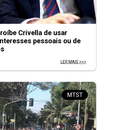
roíbe Crivella de usar
 interesses pessoais ou de
os
LER MAIS >>>
MTST