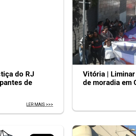
stiça do RJ
Vitória | Limina
ipantes de
de moradia em 
LER MAIS >>>