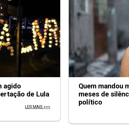
m agido
Quem mandou ma
bertação de Lula
meses de silênc
político
LER MAIS >>>