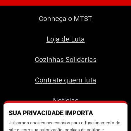
Conheça o MTST
Loja de Luta
Cozinhas Solidárias
Contrate quem luta
Notícias
SUA PRIVACIDADE IMPORTA
Contato
Utilizamos cookies necessários para o funcionamento do
site e, com sua autorização, cookies de análise e