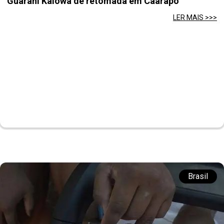
Guarani Kaiowá de retomada em Caarapó
LER MAIS >>>
Brasil