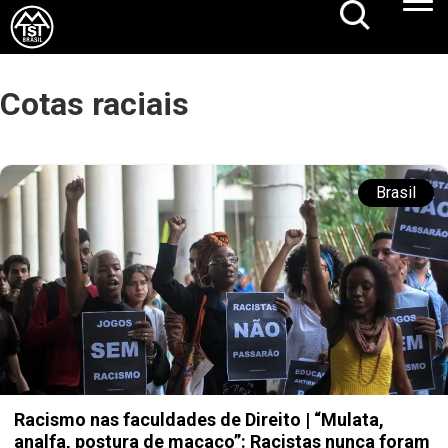
Cotas raciais
Brasil
Racismo nas faculdades de Direito | “Mulata,
analfa, postura de macaco”: Racistas nunca foram