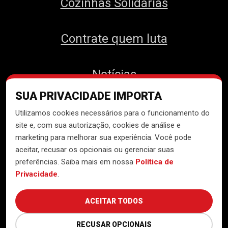
Cozinhas Solidárias
Contrate quem luta
Notícias
SUA PRIVACIDADE IMPORTA
Contato
Utilizamos cookies necessários para o funcionamento do
site e, com sua autorização, cookies de análise e
marketing para melhorar sua experiência. Você pode
aceitar, recusar os opcionais ou gerenciar suas
Desenvolvido pelo
Núcleo de
preferências. Saiba mais em nossa
Política de
Tecnologia do MTST
Privacidade
.
ACEITAR TODOS
RECUSAR OPCIONAIS