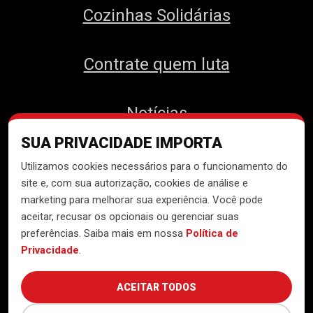
Cozinhas Solidárias
Contrate quem luta
Notícias
SUA PRIVACIDADE IMPORTA
Contato
Utilizamos cookies necessários para o funcionamento do
site e, com sua autorização, cookies de análise e
marketing para melhorar sua experiência. Você pode
aceitar, recusar os opcionais ou gerenciar suas
Desenvolvido pelo
Núcleo de
preferências. Saiba mais em nossa
Política de
Tecnologia do MTST
Privacidade
.
ACEITAR TODOS