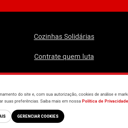
Cozinhas Solidárias
Contrate quem luta
envolvido pelo
Núcleo de Tecnologia do 
namento do site e, com sua autorização, cookies de análise e mark
iar suas preferências. Saiba mais em nossa
Política de Privacidad
AIS
GERENCIAR COOKIES
Política de Privacidade