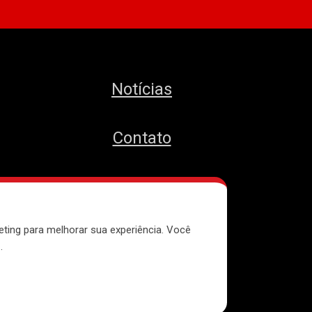
Notícias
Contato
MTST
eting para melhorar sua experiência. Você
e
.