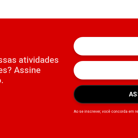
ssas atividades
es? Assine
.
AS
Ao se inscrever, você concorda em r