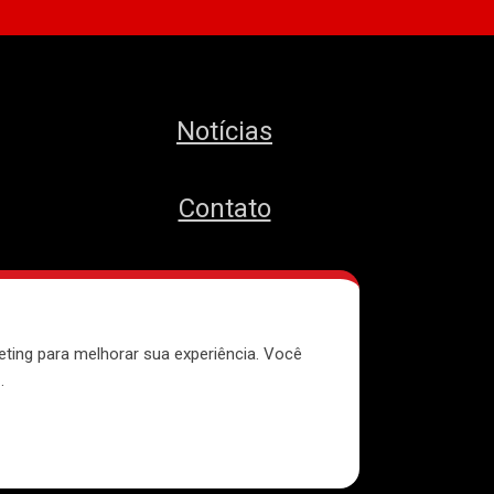
Notícias
Contato
MTST
eting para melhorar sua experiência. Você
e
.