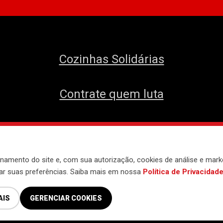
Cozinhas Solidárias
Contrate quem luta
envolvido pelo
Núcleo de Tecnologia do 
namento do site e, com sua autorização, cookies de análise e mark
iar suas preferências. Saiba mais em nossa
Política de Privacidad
AIS
GERENCIAR COOKIES
Política de Privacidade