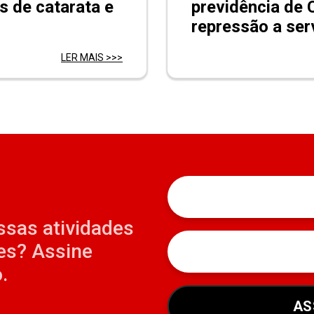
s de catarata e
previdência de 
repressão a ser
LER MAIS >>>
ssas atividades
es? Assine
.
AS