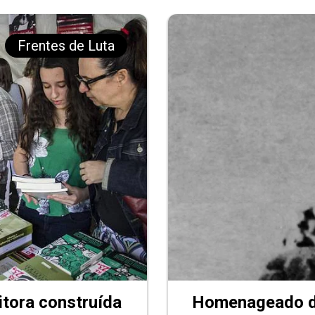
Frentes de Luta
itora construída
Homenageado da