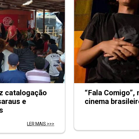
z catalogação
“Fala Comigo”, 
saraus e
cinema brasileir
s
LER MAIS >>>