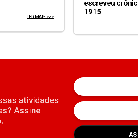
escreveu crônic
1915
LER MAIS >>>
ssas atividades
es? Assine
.
AS