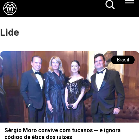
Lide
Brasil
Sérgio Moro convive com tucanos — e ignora
código de ética dos juízes