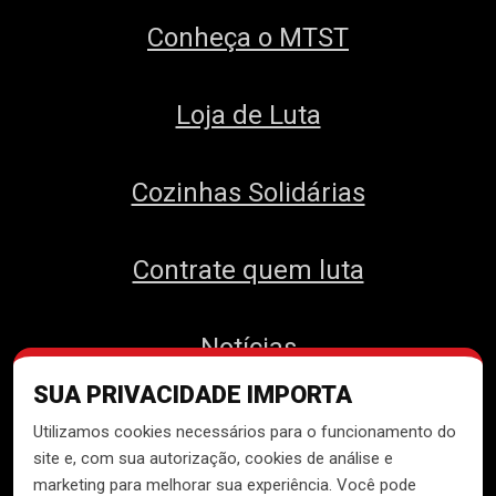
Conheça o MTST
Loja de Luta
Cozinhas Solidárias
Contrate quem luta
Notícias
SUA PRIVACIDADE IMPORTA
Contato
Utilizamos cookies necessários para o funcionamento do
site e, com sua autorização, cookies de análise e
marketing para melhorar sua experiência. Você pode