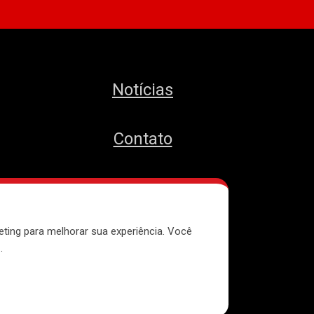
Notícias
Contato
MTST
eting para melhorar sua experiência. Você
e
.