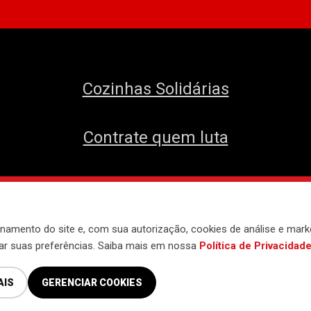
Cozinhas Solidárias
Contrate quem luta
envolvido pelo
Núcleo de Tecnologia do 
namento do site e, com sua autorização, cookies de análise e mark
iar suas preferências. Saiba mais em nossa
Política de Privacidad
AIS
GERENCIAR COOKIES
Política de Privacidade