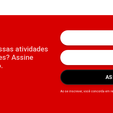
ssas atividades
es? Assine
.
AS
Ao se inscrever, você concorda em r