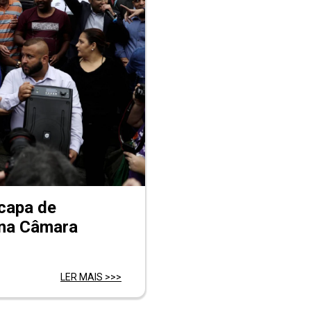
scapa de
 na Câmara
LER MAIS >>>