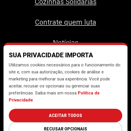
Cozinhas Solidárias
Contrate quem luta
Notícias
SUA PRIVACIDADE IMPORTA
Contato
Utilizamos cookies necessários para o funcionamento do
site e, com sua autorização, cookies de análise e
marketing para melhorar sua experiência. Você pode
aceitar, recusar os opcionais ou gerenciar suas
Desenvolvido pelo
Núcleo de
preferências. Saiba mais em nossa
Política de
Tecnologia do MTST
Privacidade
.
ACEITAR TODOS
RECUSAR OPCIONAIS