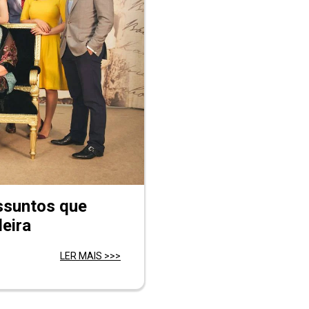
ssuntos que
leira
LER MAIS >>>