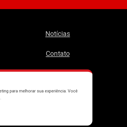
Notícias
Contato
MTST
eting para melhorar sua experiência. Você
e
.