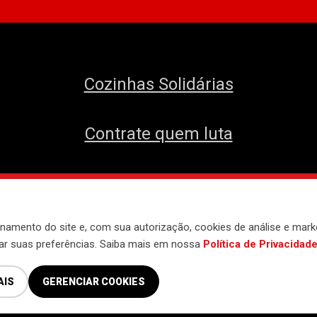
Cozinhas Solidárias
Contrate quem luta
envolvido pelo
Núcleo de Tecnologia do 
namento do site e, com sua autorização, cookies de análise e mark
iar suas preferências. Saiba mais em nossa
Política de Privacidad
AIS
GERENCIAR COOKIES
Política de Privacidade