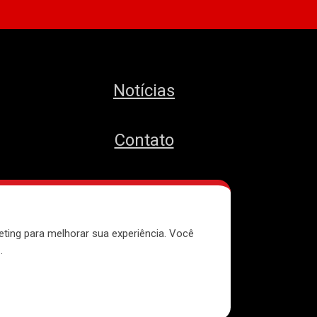
Notícias
Contato
MTST
eting para melhorar sua experiência. Você
e
.