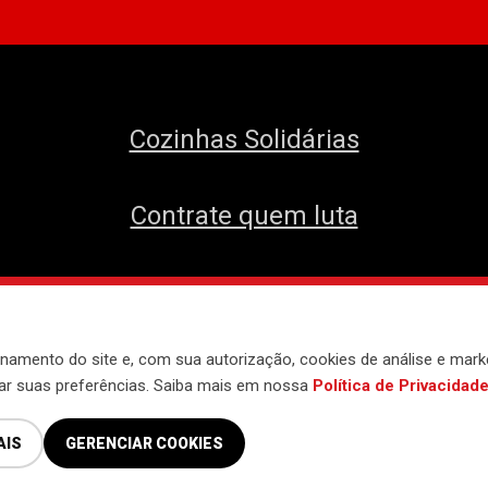
Cozinhas Solidárias
Contrate quem luta
envolvido pelo
Núcleo de Tecnologia do 
namento do site e, com sua autorização, cookies de análise e mark
iar suas preferências. Saiba mais em nossa
Política de Privacidad
AIS
GERENCIAR COOKIES
Política de Privacidade