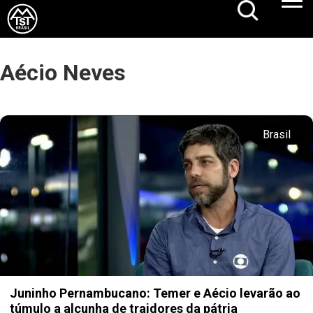
Aécio Neves
Brasil
Juninho Pernambucano: Temer e Aécio levarão ao
túmulo a alcunha de traidores da pátria