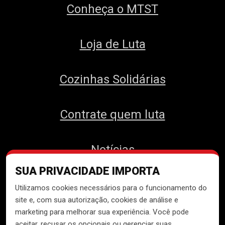
Conheça o MTST
Loja de Luta
Cozinhas Solidárias
Contrate quem luta
Notícias
SUA PRIVACIDADE IMPORTA
Contato
Utilizamos cookies necessários para o funcionamento do
site e, com sua autorização, cookies de análise e
marketing para melhorar sua experiência. Você pode
aceitar, recusar os opcionais ou gerenciar suas