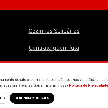
Cozinhas Solidárias
Contrate quem luta
envolvido pelo
Núcleo de Tecnologia do 
namento do site e, com sua autorização, cookies de análise e mark
iar suas preferências. Saiba mais em nossa
Política de Privacidad
AIS
GERENCIAR COOKIES
Política de Privacidade