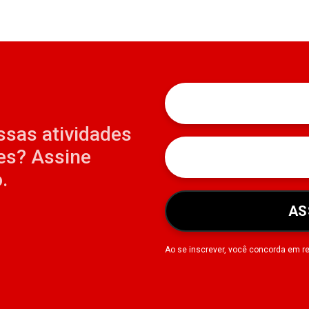
ssas atividades
es? Assine
.
AS
Ao se inscrever, você concorda em r