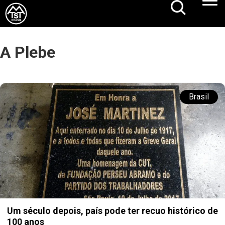
A Plebe
Brasil
Um século depois, país pode ter recuo histórico de
100 anos