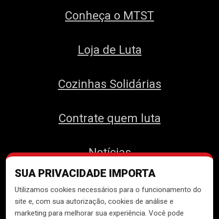
Conheça o MTST
Loja de Luta
Cozinhas Solidárias
Contrate quem luta
Notícias
SUA PRIVACIDADE IMPORTA
Contato
Utilizamos cookies necessários para o funcionamento do
site e, com sua autorização, cookies de análise e
marketing para melhorar sua experiência. Você pode