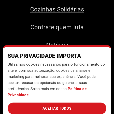
Cozinhas Solidárias
Contrate quem luta
Notícias
SUA PRIVACIDADE IMPORTA
Contato
Utilizamos cookies necessários para o funcionamento do
site e, com sua autorização, cookies de análise e
marketing para melhorar sua experiência. Você pode
aceitar, recusar os opcionais ou gerenciar suas
Desenvolvido pelo
Núcleo de
preferências. Saiba mais em nossa
Política de
Tecnologia do MTST
Privacidade
.
ACEITAR TODOS