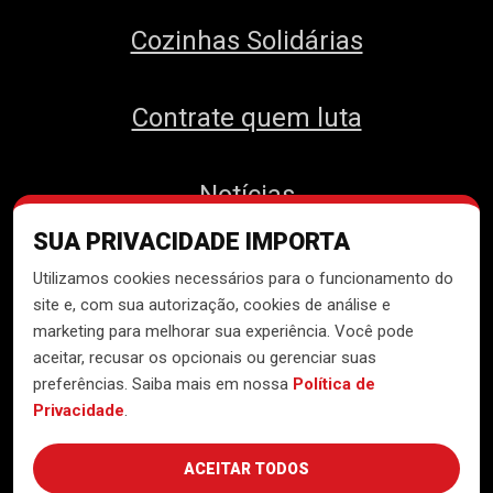
Cozinhas Solidárias
Contrate quem luta
Notícias
SUA PRIVACIDADE IMPORTA
Contato
Utilizamos cookies necessários para o funcionamento do
site e, com sua autorização, cookies de análise e
marketing para melhorar sua experiência. Você pode
aceitar, recusar os opcionais ou gerenciar suas
Desenvolvido pelo
Núcleo de
preferências. Saiba mais em nossa
Política de
Tecnologia do MTST
Privacidade
.
ACEITAR TODOS