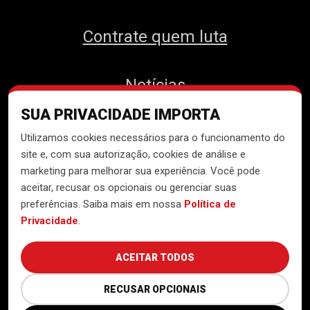
Contrate quem luta
Notícias
SUA PRIVACIDADE IMPORTA
Contato
Utilizamos cookies necessários para o funcionamento do
site e, com sua autorização, cookies de análise e
marketing para melhorar sua experiência. Você pode
aceitar, recusar os opcionais ou gerenciar suas
Desenvolvido pelo
Núcleo de
preferências. Saiba mais em nossa
Política de
Tecnologia do MTST
Privacidade
.
ACEITAR TODOS
RECUSAR OPCIONAIS