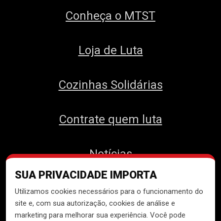
Conheça o MTST
Loja de Luta
Cozinhas Solidárias
Contrate quem luta
Notícias
SUA PRIVACIDADE IMPORTA
Contato
Utilizamos cookies necessários para o funcionamento do
site e, com sua autorização, cookies de análise e
marketing para melhorar sua experiência. Você pode