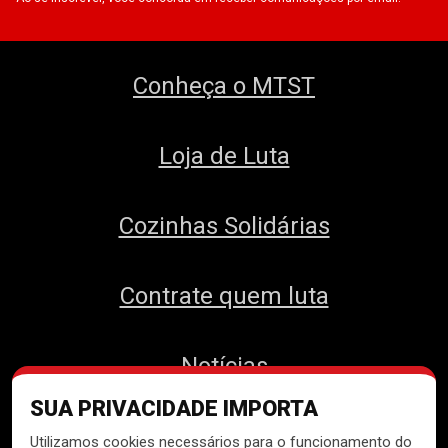
Conheça o MTST
Loja de Luta
Cozinhas Solidárias
Contrate quem luta
Notícias
SUA PRIVACIDADE IMPORTA
Contato
Utilizamos cookies necessários para o funcionamento do