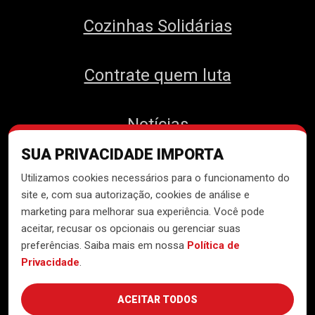
Cozinhas Solidárias
Contrate quem luta
Notícias
SUA PRIVACIDADE IMPORTA
Contato
Utilizamos cookies necessários para o funcionamento do
site e, com sua autorização, cookies de análise e
marketing para melhorar sua experiência. Você pode
aceitar, recusar os opcionais ou gerenciar suas
Desenvolvido pelo
Núcleo de
preferências. Saiba mais em nossa
Política de
Tecnologia do MTST
Privacidade
.
ACEITAR TODOS