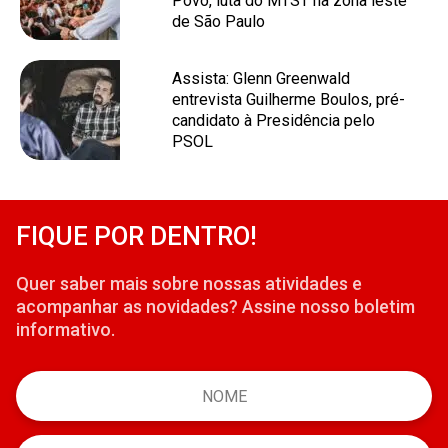
Povo, luta do MTST na zona leste
de São Paulo
Assista: Glenn Greenwald
entrevista Guilherme Boulos, pré-
candidato à Presidência pelo
PSOL
FIQUE POR DENTRO!
Quer saber mais sobre nossas atividades e
acompanhar as novidades? Assine nosso boletim
informativo.