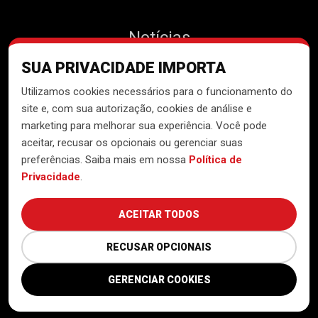
Notícias
SUA PRIVACIDADE IMPORTA
Contato
Utilizamos cookies necessários para o funcionamento do
site e, com sua autorização, cookies de análise e
marketing para melhorar sua experiência. Você pode
aceitar, recusar os opcionais ou gerenciar suas
Desenvolvido pelo
Núcleo de
preferências. Saiba mais em nossa
Política de
Tecnologia do MTST
Privacidade
.
ACEITAR TODOS
RECUSAR OPCIONAIS
GERENCIAR COOKIES
Política de Privacidade