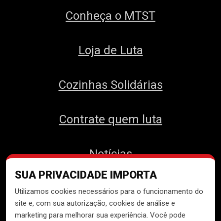
Conheça o MTST
Loja de Luta
Cozinhas Solidárias
Contrate quem luta
Notícias
SUA PRIVACIDADE IMPORTA
Contato
Utilizamos cookies necessários para o funcionamento do
site e, com sua autorização, cookies de análise e
marketing para melhorar sua experiência. Você pode