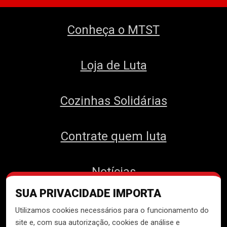
Conheça o MTST
Loja de Luta
Cozinhas Solidárias
Contrate quem luta
Notícias
SUA PRIVACIDADE IMPORTA
Contato
Utilizamos cookies necessários para o funcionamento do
site e, com sua autorização, cookies de análise e