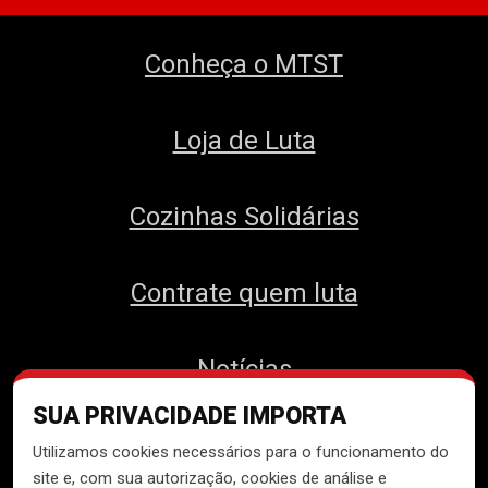
Conheça o MTST
Loja de Luta
Cozinhas Solidárias
Contrate quem luta
Notícias
SUA PRIVACIDADE IMPORTA
Contato
Utilizamos cookies necessários para o funcionamento do
site e, com sua autorização, cookies de análise e