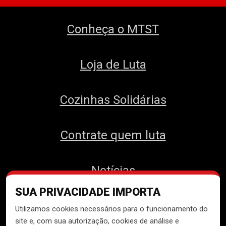
Conheça o MTST
Loja de Luta
Cozinhas Solidárias
Contrate quem luta
Notícias
SUA PRIVACIDADE IMPORTA
Contato
Utilizamos cookies necessários para o funcionamento do
site e, com sua autorização, cookies de análise e