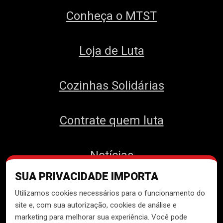
Conheça o MTST
Loja de Luta
Cozinhas Solidárias
Contrate quem luta
Notícias
SUA PRIVACIDADE IMPORTA
Contato
Utilizamos cookies necessários para o funcionamento do
site e, com sua autorização, cookies de análise e
marketing para melhorar sua experiência. Você pode