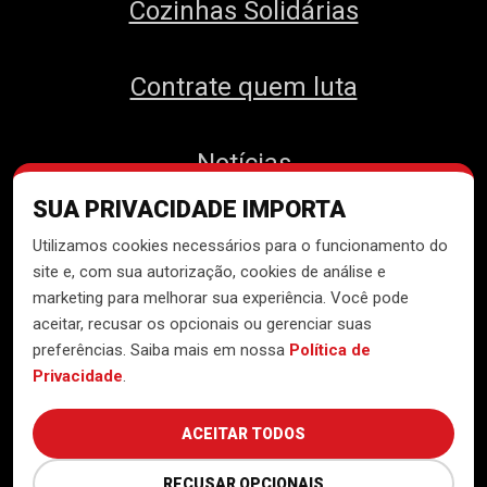
Cozinhas Solidárias
Contrate quem luta
Notícias
SUA PRIVACIDADE IMPORTA
Contato
Utilizamos cookies necessários para o funcionamento do
site e, com sua autorização, cookies de análise e
marketing para melhorar sua experiência. Você pode
aceitar, recusar os opcionais ou gerenciar suas
Desenvolvido pelo
Núcleo de
preferências. Saiba mais em nossa
Política de
Tecnologia do MTST
Privacidade
.
ACEITAR TODOS
RECUSAR OPCIONAIS