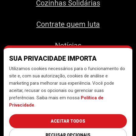
Cozinhas Solidárias
Contrate quem luta
Notícias
SUA PRIVACIDADE IMPORTA
Contato
Utilizamos cookies necessários para o funcionamento do
site e, com sua autorização, cookies de análise e
marketing para melhorar sua experiência. Você pode
aceitar, recusar os opcionais ou gerenciar suas
Desenvolvido pelo
Núcleo de
preferências. Saiba mais em nossa
Política de
Tecnologia do MTST
Privacidade
.
ACEITAR TODOS
RECUSAR OPCIONAIS