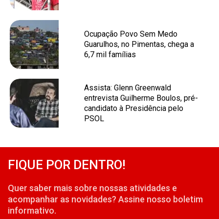
Ocupação Povo Sem Medo
Guarulhos, no Pimentas, chega a
6,7 mil famílias
Assista: Glenn Greenwald
entrevista Guilherme Boulos, pré-
candidato à Presidência pelo
PSOL
FIQUE POR DENTRO!
Quer saber mais sobre nossas atividades e
acompanhar as novidades? Assine nosso boletim
informativo.