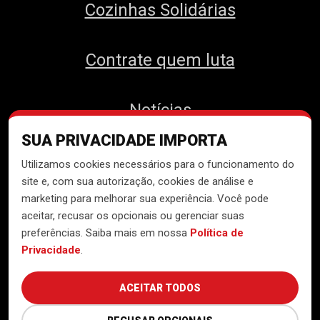
Cozinhas Solidárias
Contrate quem luta
Notícias
SUA PRIVACIDADE IMPORTA
Contato
Utilizamos cookies necessários para o funcionamento do
site e, com sua autorização, cookies de análise e
marketing para melhorar sua experiência. Você pode
aceitar, recusar os opcionais ou gerenciar suas
Desenvolvido pelo
Núcleo de
preferências. Saiba mais em nossa
Política de
Tecnologia do MTST
Privacidade
.
ACEITAR TODOS