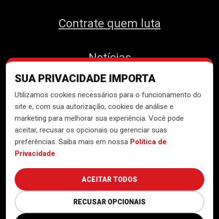
Contrate quem luta
Notícias
SUA PRIVACIDADE IMPORTA
Contato
Utilizamos cookies necessários para o funcionamento do
site e, com sua autorização, cookies de análise e
marketing para melhorar sua experiência. Você pode
aceitar, recusar os opcionais ou gerenciar suas
Desenvolvido pelo
Núcleo de
preferências. Saiba mais em nossa
Política de
Tecnologia do MTST
Privacidade
.
ACEITAR TODOS
RECUSAR OPCIONAIS