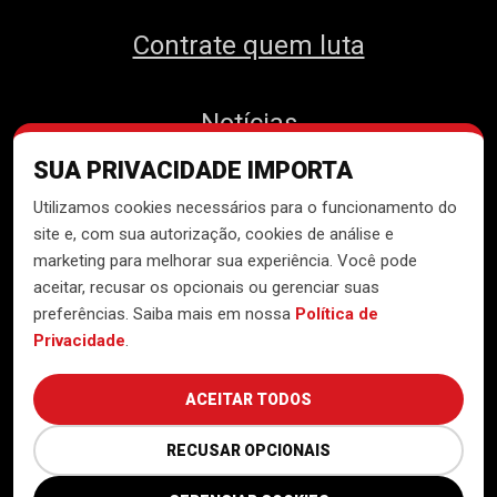
Contrate quem luta
Notícias
SUA PRIVACIDADE IMPORTA
Contato
Utilizamos cookies necessários para o funcionamento do
site e, com sua autorização, cookies de análise e
marketing para melhorar sua experiência. Você pode
aceitar, recusar os opcionais ou gerenciar suas
Desenvolvido pelo
Núcleo de
preferências. Saiba mais em nossa
Política de
Tecnologia do MTST
Privacidade
.
ACEITAR TODOS
RECUSAR OPCIONAIS