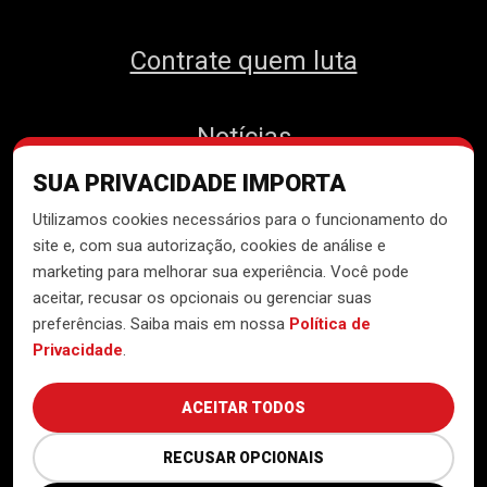
Contrate quem luta
Notícias
SUA PRIVACIDADE IMPORTA
Contato
Utilizamos cookies necessários para o funcionamento do
site e, com sua autorização, cookies de análise e
marketing para melhorar sua experiência. Você pode
aceitar, recusar os opcionais ou gerenciar suas
Desenvolvido pelo
Núcleo de
preferências. Saiba mais em nossa
Política de
Tecnologia do MTST
Privacidade
.
ACEITAR TODOS
RECUSAR OPCIONAIS