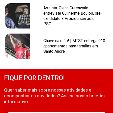
Assista: Glenn Greenwald
entrevista Guilherme Boulos, pré-
candidato à Presidência pelo
PSOL
Chave na mão! | MTST entrega 910
apartamentos para famílias em
Santo André
FIQUE POR DENTRO!
Quer saber mais sobre nossas atividades e
acompanhar as novidades? Assine nosso boletim
informativo.