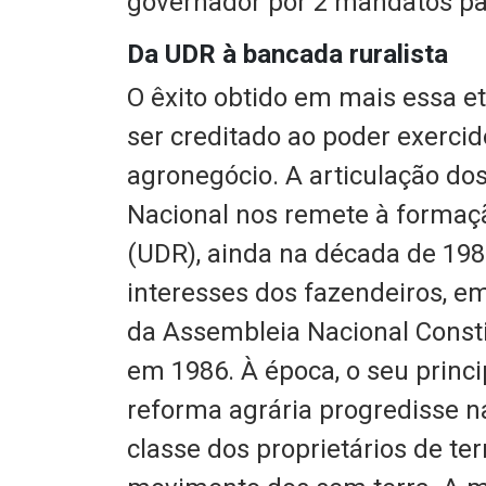
governador por 2 mandatos par
Da UDR à bancada ruralista
O êxito obtido em mais essa eta
ser creditado ao poder exerc
agronegócio. A articulação dos
Nacional nos remete à formaç
(UDR), ainda na década de 1980
interesses dos fazendeiros, em
da Assembleia Nacional Constit
em 1986. À época, o seu princi
reforma agrária progredisse n
classe dos proprietários de t