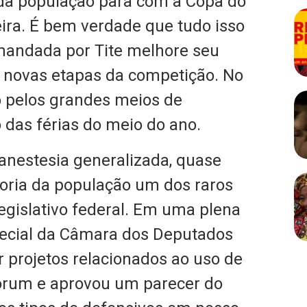
 da população para com a Copa do
ira. É bem verdade que tudo isso
mandada por Tite melhore seu
 novas etapas da competição. No
do pelos grandes meios de
das férias do meio do ano.
anestesia generalizada, quase
ria da população um dos raros
gislativo federal. Em uma plena
pecial da Câmara dos Deputados
r projetos relacionados ao uso de
órum e aprovou um parecer do