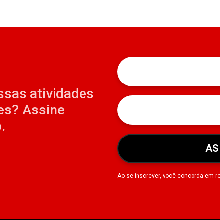
ssas atividades
es? Assine
.
AS
Ao se inscrever, você concorda em r