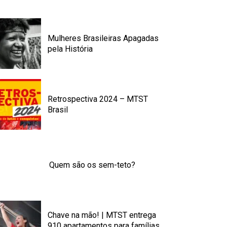
Mulheres Brasileiras Apagadas
pela História
Retrospectiva 2024 – MTST
Brasil
Quem são os sem-teto?
Chave na mão! | MTST entrega
910 apartamentos para famílias